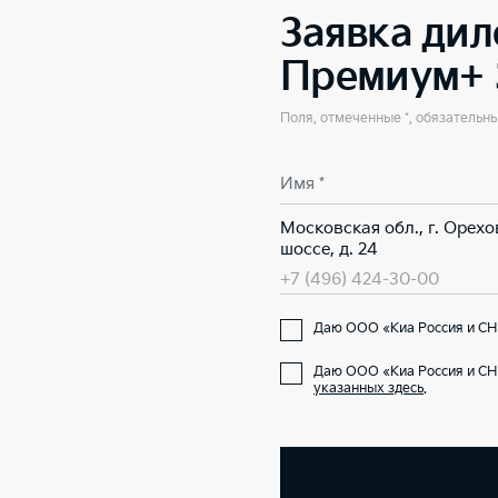
Заявка дил
Премиум+ 
Поля, отмеченные *, обязательн
Имя *
Московская обл., г. Орех
шоссе, д. 24
+7 (496) 424-30-00
Даю ООО «Киа Россия и СНГ
Даю ООО «Киа Россия и СН
указанных здесь
.