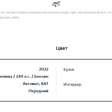
не соответствовать выбранной комплектации. Цвет автомобиля может отл
данном сайте.
Цвет
2022
Кузов
лива / 249 л.с. / Бензин
Автомат, 8AT
Интерьер
Передний