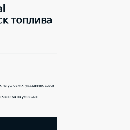
al
к топлива
х на условиях,
указанных здесь
рактера на условиях,