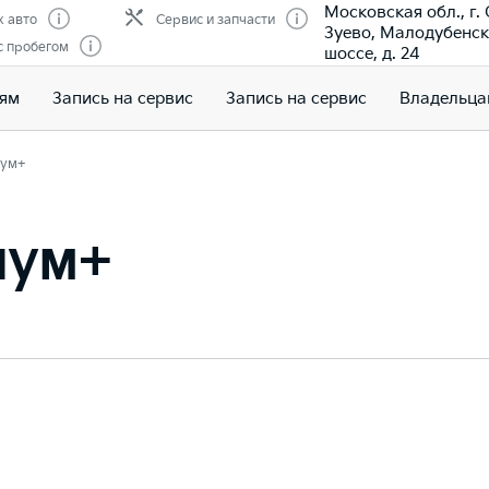
Московская обл., г.
 авто
Сервис и запчасти
Зуево, Малодубенс
с пробегом
шоссе, д. 24
лям
Запись на сервис
Запись на сервис
Владельца
ум+
иум+