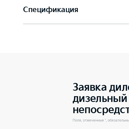
Спецификация
Заявка дил
дизельный 
непосредс
Поля, отмеченные *, обязательн