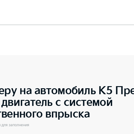
еру на автомобиль
K5 Пре
двигатель с системой
твенного впрыска
ы для заполнения