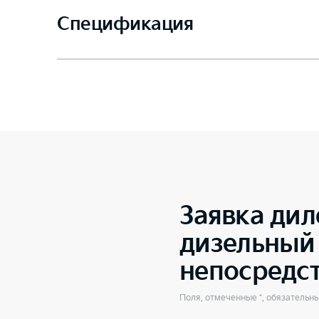
Спецификация
Заявка дил
дизельный 
непосредс
Поля, отмеченные *, обязательн