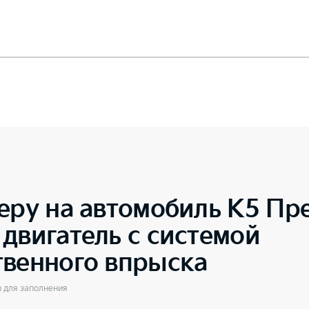
еру на автомобиль
K5 Пре
двигатель с системой
твенного впрыска
ы для заполнения