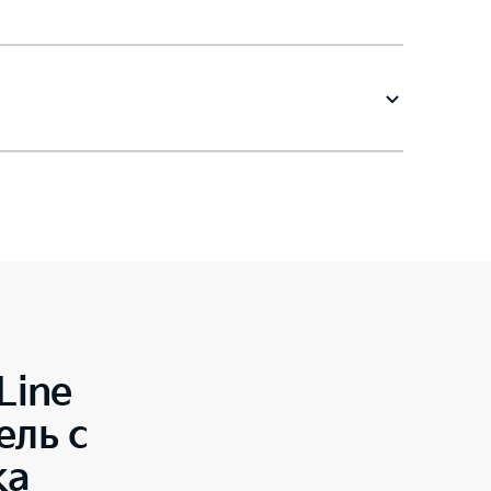
Line
ель с
ка