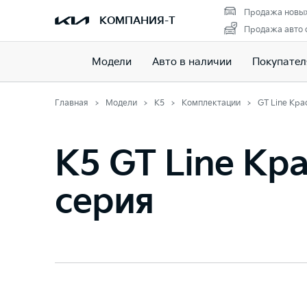
Продажа новых
КОМПАНИЯ-Т
Продажа авто 
Модели
Авто в наличии
Покупате
Главная
Модели
K5
Комплектации
GT Line Кра
K5 GT Line Кр
серия