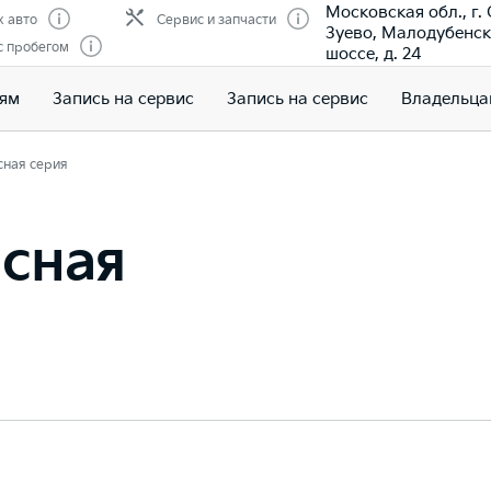
Московская обл., г.
 авто
Сервис и запчасти
Зуево, Малодубенс
с пробегом
шоссе, д. 24
лям
Запись на сервис
Запись на сервис
Владельца
сная серия
асная