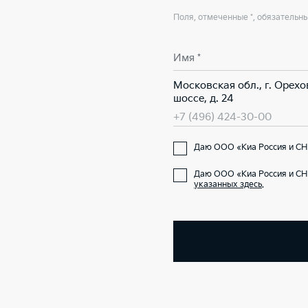
Поля, отмеченные *, обязательн
Имя *
Московская обл., г. Орех
шоссе, д. 24
+7 (496) 424-30-00
Даю ООО «Киа Россия и СНГ
Даю ООО «Киа Россия и СН
указанных здесь
.