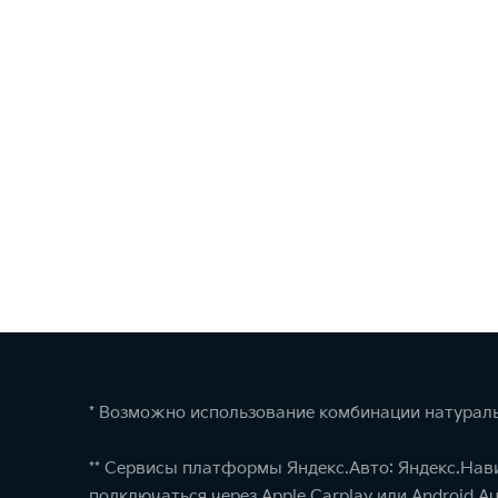
* Возможно использование комбинации натураль
** Сервисы платформы Яндекс.Авто: Яндекс.Нав
подключаться через Apple Carplay или Android Au