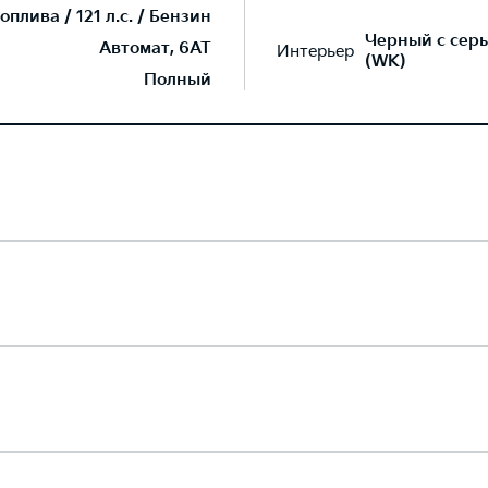
плива / 121 л.с. / Бензин
Черный с серы
Автомат, 6AT
Интерьер
(WK)
Полный