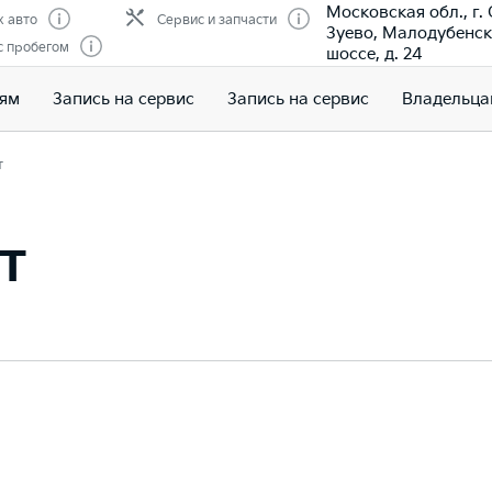
Московская обл., г.
 авто
Сервис и запчасти
Зуево, Малодубенс
с пробегом
шоссе, д. 24
лям
Запись на сервис
Запись на сервис
Владельца
т
т