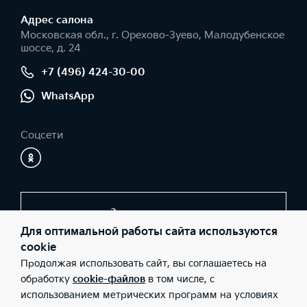
Адрес салонa
Московская обл., г. Орехово-Зуево, Малодубенское
шоссе, д. 24
+7 (496) 424-30-00
WhatsApp
Соцсети
Заказать звонок
Для оптимальной работы сайта используются
cookie
Продолжая использовать сайт, вы соглашаетесь на
© 2026 Юридические лица ООО «Компания-Т» (Фактический
адрес: Московская обл., г. Орехово-Зуево, Малодубенское
обработку
cookie-файлов
в том числе, с
шоссе, д. 24; Телефон: +7 (496) 424-30-00; ИНН: 5034016632;
использованием метрических программ на условиях
ОГРН: 1035007007276), ООО «Киа Россия и СНГ» (Фактический
адрес: г.Москва, Валовая 26; Телефон: 8 800 301 08 80; ИНН: