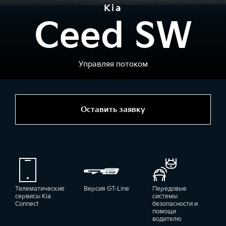
Kia
Ceed SW
Управляя потоком
Оставить заявку
Телематические
Версия GT-Line
Передовые
сервисы Kia
системы
Connect
безопасности и
помощи
водителю