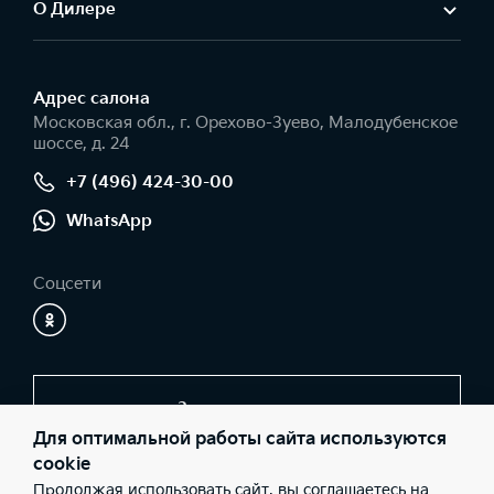
О Дилере
Адрес салонa
Московская обл., г. Орехово-Зуево, Малодубенское
шоссе, д. 24
+7 (496) 424-30-00
WhatsApp
Соцсети
Заказать звонок
Для оптимальной работы сайта используются
cookie
Продолжая использовать сайт, вы соглашаетесь на
© 2026 Юридические лица ООО «Компания-Т» (Фактический